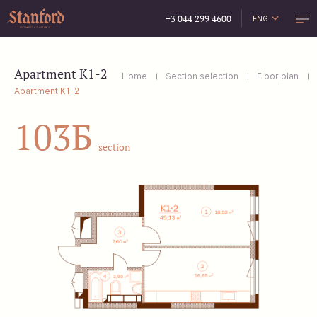
+3 044 299 4600
ENG
УКР
РУС
Apartment K1-2
Home
Section selection
Floor plan
Apartment K1-2
103Б
section