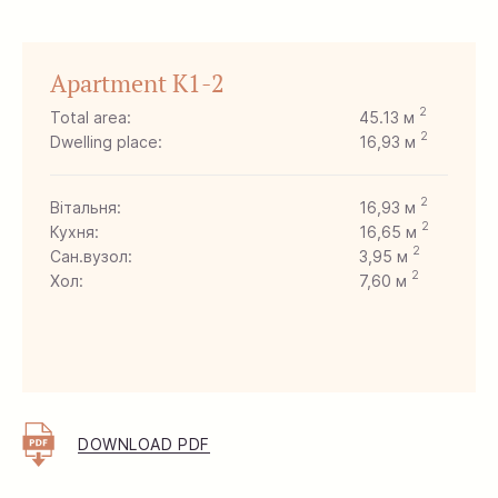
Apartment K1-2
2
Total area:
45.13 м
2
Dwelling place:
16,93 м
2
Вітальня:
16,93 м
2
Кухня:
16,65 м
2
Сан.вузол:
3,95 м
2
Хол:
7,60 м
DOWNLOAD PDF