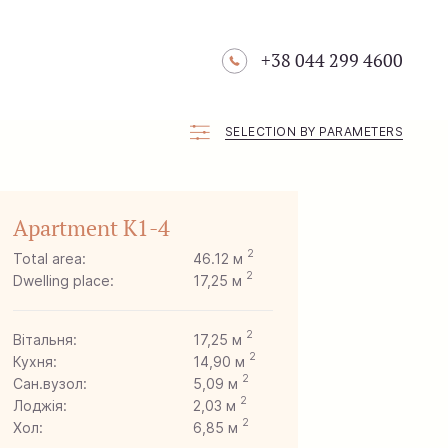
+38 044 299 4600
SELECTION BY PARAMETERS
Apartment K1-4
2
Total area:
46.12 м
2
Dwelling place:
17,25 м
2
Вітальня:
17,25 м
2
Кухня:
14,90 м
2
Сан.вузол:
5,09 м
2
Лоджія:
2,03 м
2
Хол:
6,85 м