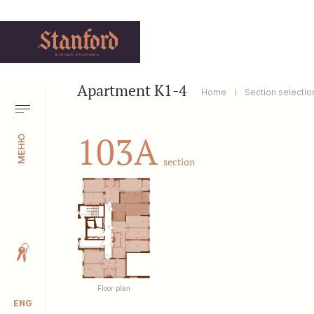
Apartment K1-4
Home
Section selectio
103A
МЕНЮ
section
Floor plan
ENG
УКР
РУС