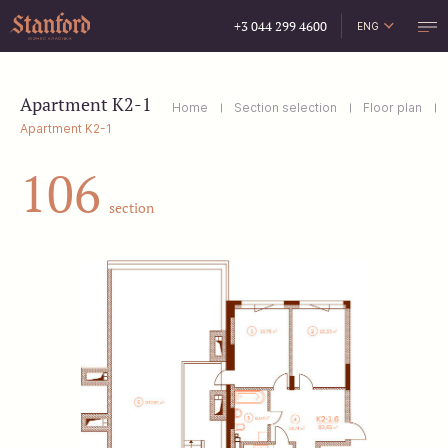
+3 044 299 4600
ENG
УКР
РУС
Apartment K2-1
Home
Section selection
Floor plan
Apartment K2-1
106
section