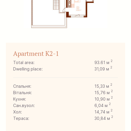
Apartment K2-1
2
Total area:
93.61 м
2
Dwelling place:
31,09 м
2
Спальня:
15,33 м
2
Вітальня:
15,76 м
2
Кухня:
10,90 м
2
Сан.вузол:
6,04 м
2
Хол:
14,74 м
2
Тераса:
30,84 м