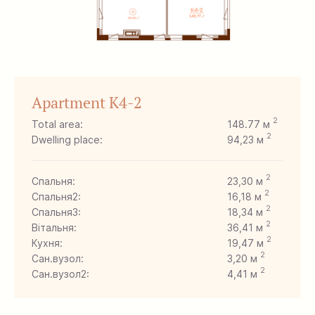
Apartment K4-2
2
Total area:
148.77 м
2
Dwelling place:
94,23 м
2
Спальня:
23,30 м
2
Спальня2:
16,18 м
2
Спальня3:
18,34 м
2
Вітальня:
36,41 м
2
Кухня:
19,47 м
2
Сан.вузол:
3,20 м
2
Сан.вузол2:
4,41 м
2
Сан.вузол3:
3,61 м
2
Гардеробна:
8,79 м