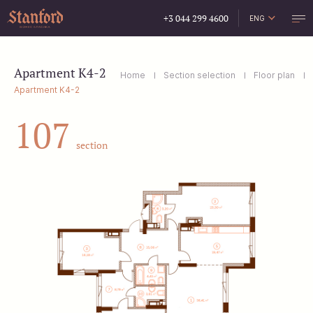
+3 044 299 4600
ENG
УКР
РУС
Apartment K4-2
Home
Section selection
Floor plan
Apartment K4-2
107
section