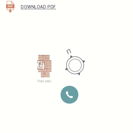
2
Хол:
15,06 м
DOWNLOAD PDF
Floor plan