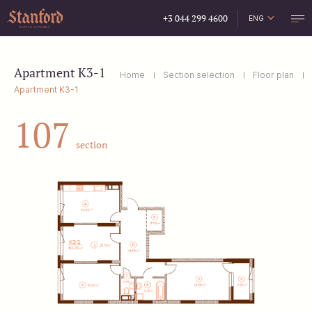
+3 044 299 4600
ENG
УКР
РУС
Apartment K3-1
Home
Section selection
Floor plan
Apartment K3-1
107
section