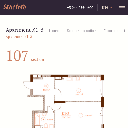
+3 044 299 4600
ENG
УКР
РУС
Apartment K1-3
Home
Section selection
Floor plan
Apartment K1-3
107
section