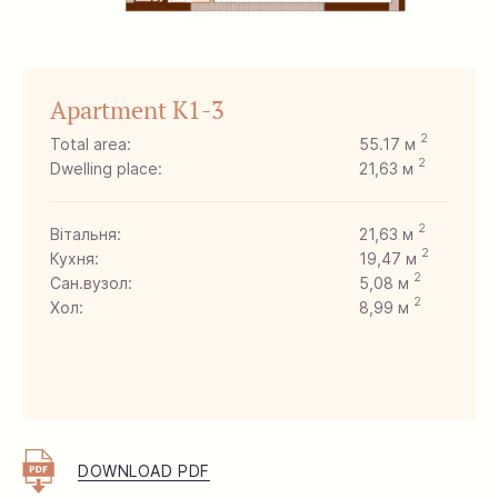
Apartment K1-3
2
Total area:
55.17 м
2
Dwelling place:
21,63 м
2
Вітальня:
21,63 м
2
Кухня:
19,47 м
2
Сан.вузол:
5,08 м
2
Хол:
8,99 м
DOWNLOAD PDF