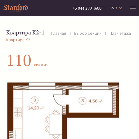
+3 044 299 4600
РУС
УКР
ENG
Квартира K2-1
Главная
Выбор секции
План этажа
Квартира K2-1
110
секция