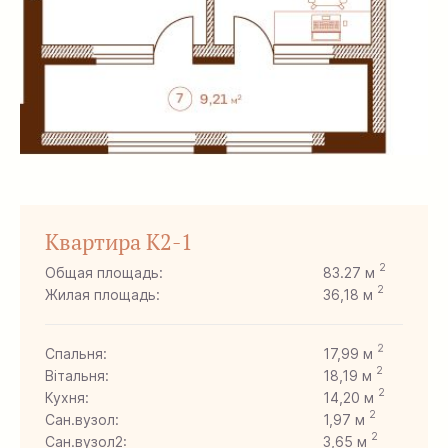
Квартира K2-1
2
Общая площадь:
83.27 м
2
Жилая площадь:
36,18 м
2
Спальня:
17,99 м
2
Вітальня:
18,19 м
2
Кухня:
14,20 м
2
Сан.вузол:
1,97 м
2
Сан.вузол2:
3,65 м