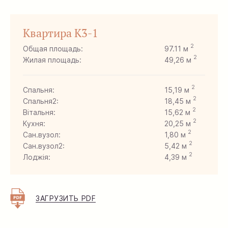
Квартира K3-1
2
Общая площадь:
97.11 м
2
Жилая площадь:
49,26 м
2
Спальня:
15,19 м
2
Спальня2:
18,45 м
2
Вітальня:
15,62 м
2
Кухня:
20,25 м
2
Сан.вузол:
1,80 м
2
Сан.вузол2:
5,42 м
2
Лоджія:
4,39 м
2
Хол:
15,99 м
ЗАГРУЗИТЬ PDF