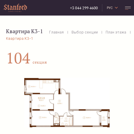
+3 044 299 4600
РУС
УКР
ENG
Квартира K3-1
Главная
Выбор секции
План этажа
Квартира K3-1
104
секция