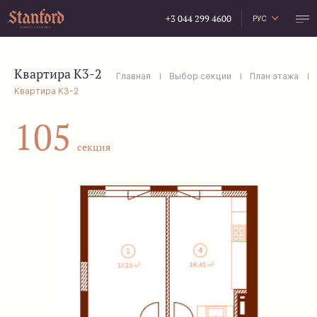
+3 044 299 4600
РУС
УКР
ENG
Квартира K3-2
Главная
Выбор секции
План этажа
Квартира K3-2
105
секция