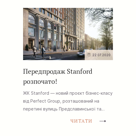
22.07.2020
Передпродаж Stanford
розпочато!
ЖК Stanford — новий проєкт бізнес-класу
від Perfect Group, розташований на
перетині вулиць Предславинської та
Коновальця, поруч із Національним
ЧИТАТИ
палацом мистецтв «Україна» і костелом
св. Миколая....