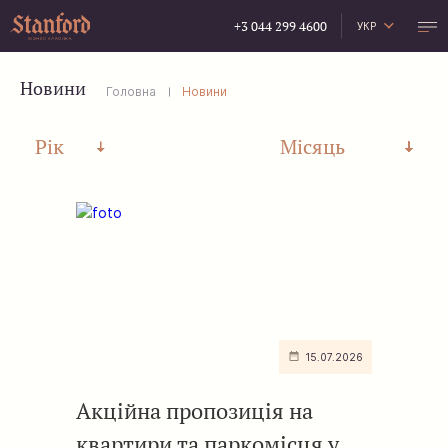
+3 044 299 4600
УКР
РУС
ENG
Новини
Головна
Новини
Рiк
Mісяць
15.07.2026
Акційна пропозиція на
квартири та паркомісця у